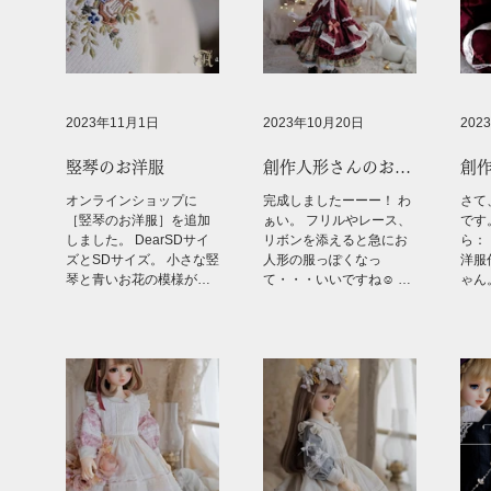
2023年11月1日
2023年10月20日
202
竪琴のお洋服
創作人形さんのお洋
創
服作り（3）完成
服作
オンラインショップに
完成しましたーーー！ わ
さて
［竪琴のお洋服］を追加
ぁい。 フリルやレース、
です
しました。 DearSDサイ
リボンを添えると急にお
ら：
ズとSDサイズ。 小さな竪
人形の服っぽくなっ
洋服
琴と青いお花の模様が織
て・・・いいですね☺️ こ
ゃん
り込まれたとても素敵な
の写真がお気に入りで
た。
生地をメイン使いしてみ
す。 靴はSDM用を履かせ
とジ
ました。 地の色のグレー
ることができました。 出
ー8
ジュがまた上品で気に入
来上がってしまうとやっ
履い
っています。...
てくるお別れの
んな
時・・・...
でし