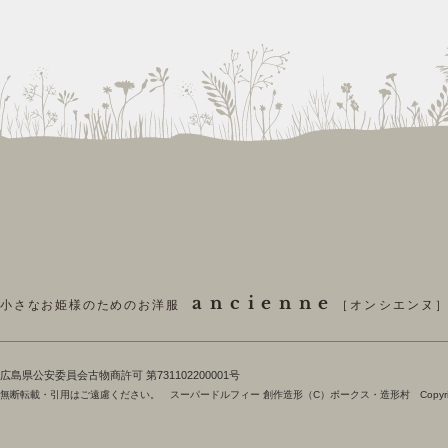
ancienne
小さなお姫様のためのお洋服
［オンシエンヌ
​広島県公安委員会古物商許可 第731102200001号
無断転載・引用はご遠慮ください。 スーパードルフィー 創作造形（C）ボークス・造形村 Copyright 