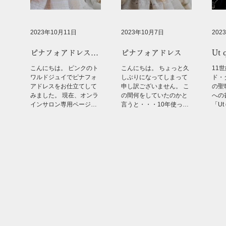
2023年10月11日
2023年10月7日
202
ピナフォアドレス
ピナフォアドレス
Ut 
（トワルドジュイ）
世の
こんにちは。 ピンクのト
こんにちは。 ちょっと久
11
Med
ワルドジュイでピナフォ
しぶりになってしまって
ド・
アドレスをお仕立てして
申し訳ございません。 こ
の聖
みました。 現在、オンラ
の間何をしていたのかと
への
インサロン専用ページに
言うと・・・10年使って
「Ut 
て先行販売しておりま
いたMacBookが壊れて＆
いて
す。 1週間ほどしました
新しくなりました。 古い
習い
ら通常ページに移動させ
Macさん長い間ご苦労様
音程
る予定です。 もしよろし
でした・・・新しいMac
るよ
ければご覧になってみて
さんどうぞよろしく。...
と言
くださいね。 色違いや柄
違いを作るのが好きで
す。...