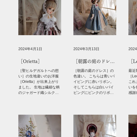
とがまだまだ少ない中世
楽譜をシェアいたします
楽譜
の楽譜・・・元の写本は
ね。 私が先生に見ていた
ね。
欧米の博物館...
だきながら中世の楽譜を
だき
現代譜にしてみた楽譜で
現代
す。
す。
2024年4月1日
2024年3月13日
202
［Orietta］
［朝露の庭のドレ
［L
ス］の色違いいろい
［聖ヒルデガルトへの想
［朝露の庭のドレス］の
最近
ろ
い］の生地違いのお洋服
色違い。 こちらは青いパ
［Le
［Orietta］が出来上がり
イピングに赤いリボン。
これ
ました。 生地は繊細な柄
そしてこちらは白いパイ
いを
のジャガード織シルクで
ピングにピンクのリボ
感謝
す。 両面が使えるリバー
ン。 生地をアンティーク
材は
シブルな生地なので、ス
の花柄生地にしてみまし
りな
カートの前面とハーフボ
た。 スカート前面切替部
ろ）
ンネットの内側に反対側
分が赤でパイピングが緑
も承
の赤っぽい方を使ってみ
のものと、前面切替部分
よ。
ました。 この生地好きー
が緑でパイピングが赤の
どう
ーー。...
もの。...