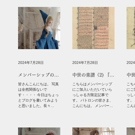
2024年7月28日
2024年7月28日
202
メンバーシップの楽
中世の楽譜（2) 『聖
中世
譜について
母の奇蹟』より
母
皆さんこんにちは。 写真
こちらはメンバーシップ
こち
「Qui que face」
「Am
は全然関係ないで
にご加入いただいていら
にご
set
す・・・・ 今日はちょっ
っしゃる方限定記事で
っし
とブログを書いてみよう
す。 パトロンの皆さま、
す。
と思いました。長々
こんにちは。 メンバーシ
こん
と・・・ 現在、メンバー
ップにご加入いただき誠
ップ
シップの特典として、私
に誠にありがとうござい
に誠
が中世の楽譜を現代譜に
ます。 メンバーシップの
ます
したものを配布している
特典として、今日は私が
特典
んですよ。 出版されるこ
中世ハープで弾いている
中世