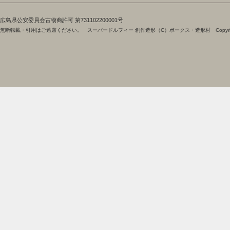
​広島県公安委員会古物商許可 第731102200001号
無断転載・引用はご遠慮ください。 スーパードルフィー 創作造形（C）ボークス・造形村 Copyright 