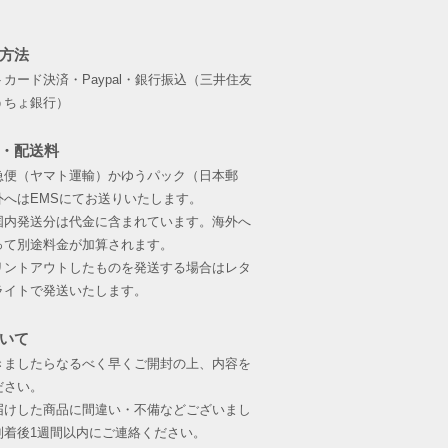
りました。
ップボタンがついています。
方法
さい。
トカード決済・Paypal・銀行振込（三井住友
）
うちょ銀行）
カート。
。お色はロココピンク。
・配送料
のボリュームのあるスカートです。
急便（ヤマト運輸）か
ゆうパック（日本郵
ス、共布のフリルで装飾を施しまし
外へはEMSにてお送りいたします。
国内発送分は代金に含まれています。海外へ
ナップボタンで留めます。
って別途料金が加算されます。
プリントアウトしたものを発送する場合はレタ
地、リボンなどを使用したチョーカ
ライトで発送いたします。
で留めます。
いて
きましたらなるべく早くご開封の上、内容を
ださい。
ドレスのように見え、後ろはレース
届けした商品に間違い・不備などございまし
く覆うタイプの軽い帽子。
到着後1週間以内にご連絡ください。
ルレースで制作しました。