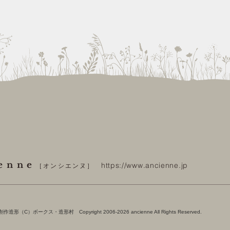
enne
https://www.ancienne.jp
［オンシエンヌ］
（C）ボークス・造形村 Copyright 2006-2026
ancienne All Rights Reserved.