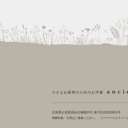
anci
小さなお姫様のためのお洋服
​広島県公安委員会古物商許可 第731102200001号
無断転載・引用はご遠慮ください。 スーパードルフィー 創作造形