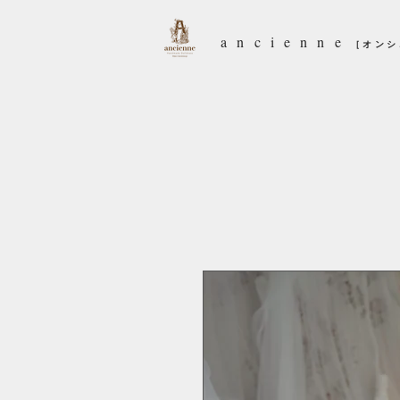
ancienne
［オン