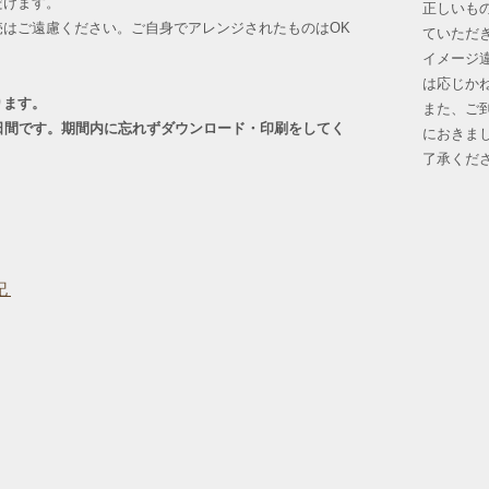
だけます。
正しいも
たくさんリボンを添
売はご遠慮ください。ご自身でアレンジされたものはOK
ていただ
イメージ
。
は応じか
ります。
また、ご
日間です。期間内に忘れずダウンロード・印刷をしてく
におきま
了承くだ
記