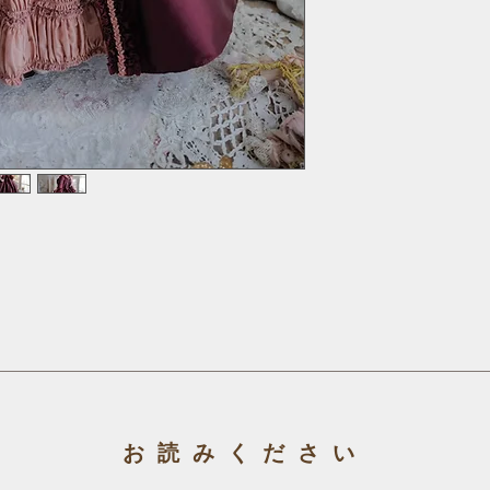
袖は肘まではタイト
でふんわり広がった
袖口はSDGr.女の
ますが、開き手など
てください。
ウエストはV字のラ
スカートは床につく
背中側にはヴァトー
身頃と繋がったプリ
ートと一体化して溶
ザインです。
共布のフリルやブレ
レースは一部古色染
身頃に裏地付き。
ピエス・デストマ
生地はジュップと同
ク。
二等辺三角形の取り
当時の貴婦人はこの
お読みください
ローブに合わせてコ
アンティークのモチ