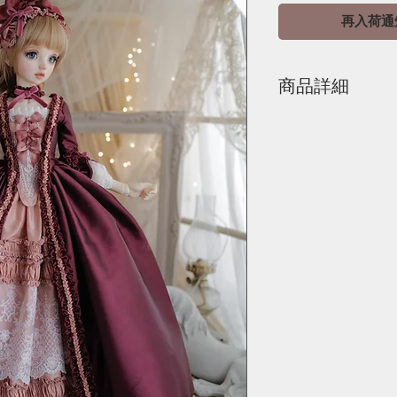
再入荷通
商品詳細
18〜19世紀の絵画
宮廷ドレス「ローブ
盛り込んだオリジナ
こちらは、ローブ／
ップ（スカート）／
SD／SD13／SDGr
ローブ
生地は海外製のシル
上質な生地です。
お色は木苺のような
前開きで、胸のあた
当て）で留める仕様