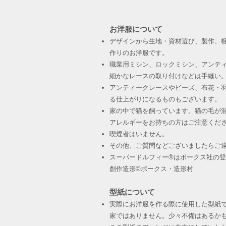
お洋服について
デザインから生地・資材選び、製作、
作りのお洋服です。
職業用ミシン、ロックミシン、アンテ
細かなレースの取り付けなどは手縫い
アンティークレースやビーズ、布花・羽
る仕上がりになるものもございます。
家の中で猫を飼っています。猫の毛が
アレルギーをお持ちの方はご注意くだ
喫煙者はいません。
その他、ご質問などございましたらご
スーパードルフィー®︎はボークス社の
創作造形©︎ボークス・造形村
型紙について
実際にお洋服を作る際に使用した型紙
家ではありません。少々不備はあるか