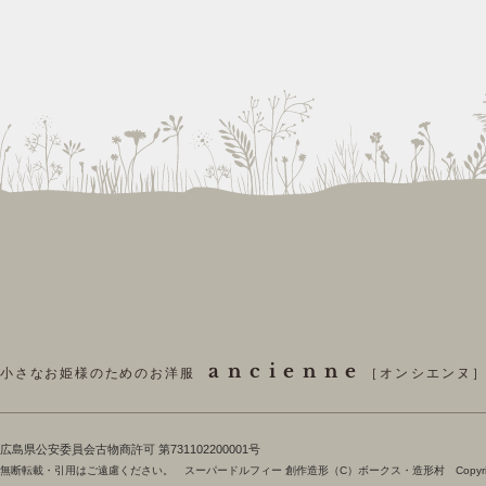
ancienne
小さなお姫様のためのお洋服
［オンシエンヌ
​広島県公安委員会古物商許可 第731102200001号
無断転載・引用はご遠慮ください。 スーパードルフィー 創作造形（C）ボークス・造形村 Copyright 