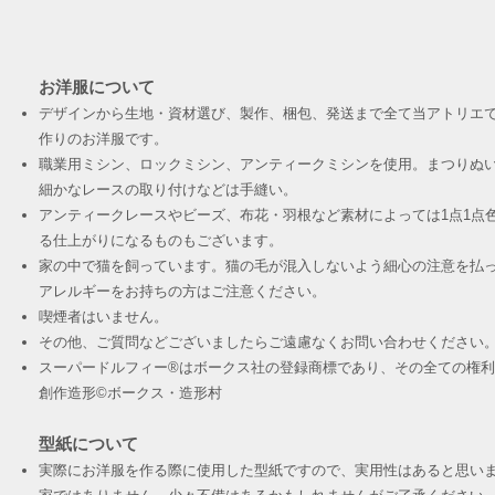
お洋服について
デザインから生地・資材選び、製作、梱包、発送まで全て当アトリエ
作りのお洋服です。
職業用ミシン、ロックミシン、アンティークミシンを使用。まつりぬ
細かなレースの取り付けなどは手縫い。
アンティークレースやビーズ、布花・羽根など素材によっては1点1点
る仕上がりになるものもございます。
家の中で猫を飼っています。猫の毛が混入しないよう細心の注意を払
アレルギーをお持ちの方はご注意ください。
喫煙者はいません。
その他、ご質問などございましたらご遠慮なくお問い合わせください
スーパードルフィー®︎はボークス社の登録商標であり、その全ての権
創作造形©︎ボークス・造形村
型紙について
実際にお洋服を作る際に使用した型紙ですので、実用性はあると思い