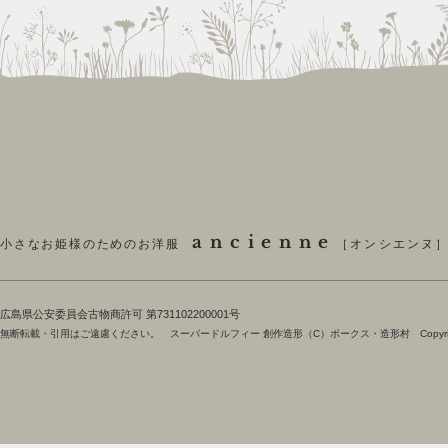
ancienne
小さなお姫様のためのお洋服
［オンシエンヌ
​広島県公安委員会古物商許可 第731102200001号
無断転載・引用はご遠慮ください。 スーパードルフィー 創作造形（C）ボークス・造形村 Copyright 