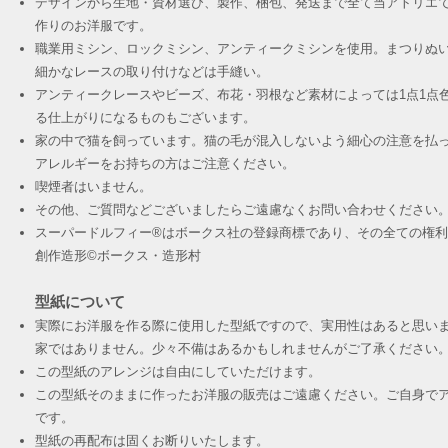
デザインから生地・資材選び、製作、梱包、発送まで全て当アトリエ
作りのお洋服です。
職業用ミシン、ロックミシン、アンティークミシンを使用。まつりぬ
細かなレースの取り付けなどは手縫い。
アンティークレースやビーズ、布花・羽根など素材によっては1点1点
る仕上がりになるものもございます。
家の中で猫を飼っています。猫の毛が混入しないよう細心の注意を払
アレルギーをお持ちの方はご注意ください。
喫煙者はいません。
その他、ご質問などございましたらご遠慮なくお問い合わせください
スーパードルフィー®︎はボークス社の登録商標であり、その全ての権
創作造形©︎ボークス・造形村
型紙について
実際にお洋服を作る際に使用した型紙ですので、実用性はあると思い
家ではありません。少々不備はあるかもしれませんがご了承ください
この型紙のアレンジは自由にしていただけます。
この型紙そのままに作ったお洋服の販売はご遠慮ください。ご自身でア
です。
​型紙の再配布は固くお断りいたします。