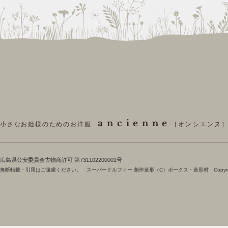
ancienne
小さなお姫様のためのお洋服
［オンシエンヌ
​広島県公安委員会古物商許可 第731102200001号
無断転載・引用はご遠慮ください。 スーパードルフィー 創作造形（C）ボークス・造形村 Copyright 