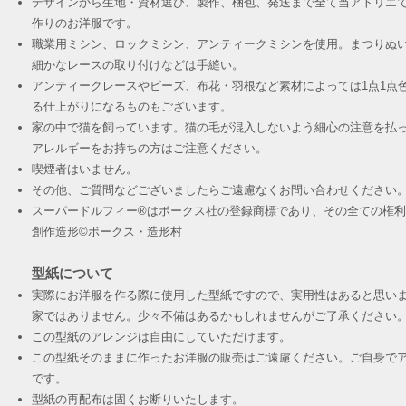
デザインから生地・資材選び、製作、梱包、発送まで全て当アトリエ
作りのお洋服です。
職業用ミシン、ロックミシン、アンティークミシンを使用。まつりぬ
細かなレースの取り付けなどは手縫い。
アンティークレースやビーズ、布花・羽根など素材によっては1点1点
る仕上がりになるものもございます。
家の中で猫を飼っています。猫の毛が混入しないよう細心の注意を払
アレルギーをお持ちの方はご注意ください。
喫煙者はいません。
その他、ご質問などございましたらご遠慮なくお問い合わせください
スーパードルフィー®︎はボークス社の登録商標であり、その全ての権
創作造形©︎ボークス・造形村
型紙について
実際にお洋服を作る際に使用した型紙ですので、実用性はあると思い
家ではありません。少々不備はあるかもしれませんがご了承ください
この型紙のアレンジは自由にしていただけます。
この型紙そのままに作ったお洋服の販売はご遠慮ください。ご自身でア
です。
​型紙の再配布は固くお断りいたします。