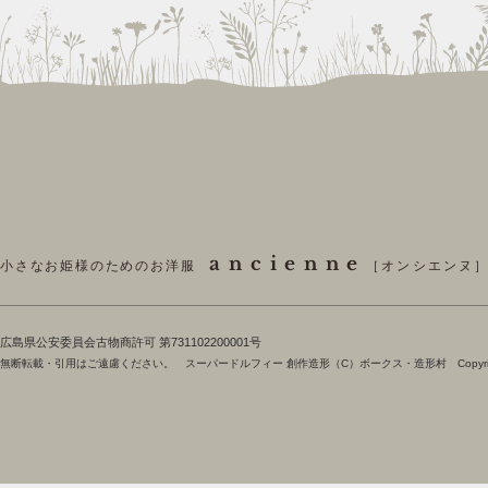
ancienne
小さなお姫様のためのお洋服
［オンシエンヌ
​広島県公安委員会古物商許可 第731102200001号
無断転載・引用はご遠慮ください。 スーパードルフィー 創作造形（C）ボークス・造形村 Copyright 