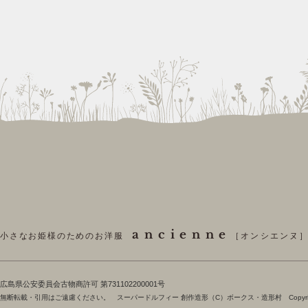
ancienne
小さなお姫様のためのお洋服
［オンシエンヌ
​広島県公安委員会古物商許可 第731102200001号
無断転載・引用はご遠慮ください。 スーパードルフィー 創作造形（C）ボークス・造形村 Copyright 