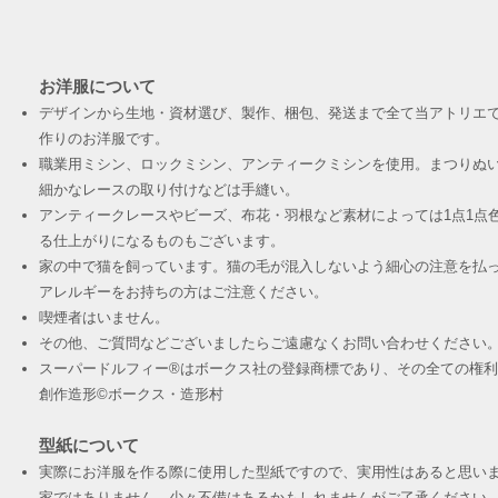
お洋服について
デザインから生地・資材選び、製作、梱包、発送まで全て当アトリエ
作りのお洋服です。
職業用ミシン、ロックミシン、アンティークミシンを使用。まつりぬ
細かなレースの取り付けなどは手縫い。
アンティークレースやビーズ、布花・羽根など素材によっては1点1点
る仕上がりになるものもございます。
家の中で猫を飼っています。猫の毛が混入しないよう細心の注意を払
アレルギーをお持ちの方はご注意ください。
喫煙者はいません。
その他、ご質問などございましたらご遠慮なくお問い合わせください
スーパードルフィー®︎はボークス社の登録商標であり、その全ての権
創作造形©︎ボークス・造形村
型紙について
実際にお洋服を作る際に使用した型紙ですので、実用性はあると思い
家ではありません。少々不備はあるかもしれませんがご了承ください