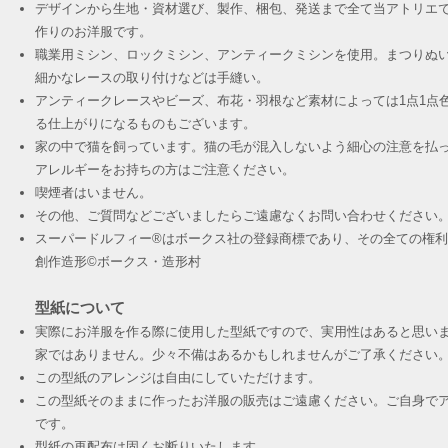
デザインから生地・資材選び、製作、梱包、発送まで全て当アトリエ
作りのお洋服です。
職業用ミシン、ロックミシン、アンティークミシンを使用。まつりぬ
細かなレースの取り付けなどは手縫い。
アンティークレースやビーズ、布花・羽根など素材によっては1点1点
る仕上がりになるものもございます。
家の中で猫を飼っています。猫の毛が混入しないよう細心の注意を払
アレルギーをお持ちの方はご注意ください。
喫煙者はいません。
その他、ご質問などございましたらご遠慮なくお問い合わせください
スーパードルフィー®︎はボークス社の登録商標であり、その全ての権
創作造形©︎ボークス・造形村
型紙について
実際にお洋服を作る際に使用した型紙ですので、実用性はあると思い
家ではありません。少々不備はあるかもしれませんがご了承ください
この型紙のアレンジは自由にしていただけます。
この型紙そのままに作ったお洋服の販売はご遠慮ください。ご自身でア
です。
​型紙の再配布は固くお断りいたします。