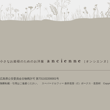
ancienne
小さなお姫様のためのお洋服
［オンシエンヌ
​広島県公安委員会古物商許可 第731102200001号
無断転載・引用はご遠慮ください。 スーパードルフィー 創作造形（C）ボークス・造形村 Copyright 