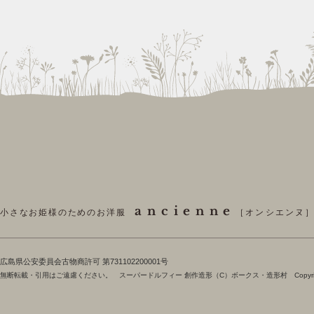
ancienne
小さなお姫様のためのお洋服
［オンシエンヌ
​広島県公安委員会古物商許可 第731102200001号
無断転載・引用はご遠慮ください。 スーパードルフィー 創作造形（C）ボークス・造形村 Copyright 