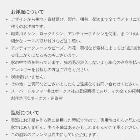
お洋服について
デザインから生地・資材選び、製作、梱包、発送まで全て当アトリエ
作りのお洋服です。
職業用ミシン、ロックミシン、アンティークミシンを使用。まつりぬ
細かなレースの取り付けなどは手縫い。
アンティークレースやビーズ、布花・羽根など素材によっては1点1点
る仕上がりになるものもございます。
家の中で猫を飼っています。猫の毛が混入しないよう細心の注意を払
アレルギーをお持ちの方はご注意ください。
喫煙者はいません。
その他、ご質問などございましたらご遠慮なくお問い合わせください
スーパードルフィー®︎はボークス社の登録商標であり、その全ての権
創作造形©︎ボークス・造形村
型紙について
実際にお洋服を作る際に使用した型紙ですので、実用性はあると思い
家ではありません。少々不備はあるかもしれませんがご了承ください
この型紙のアレンジは自由にしていただけます。