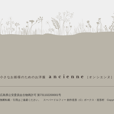
ancienne
小さなお姫様のためのお洋服
［オンシエンヌ
​広島県公安委員会古物商許可 第731102200001号
無断転載・引用はご遠慮ください。 スーパードルフィー 創作造形（C）ボークス・造形村 Copyright 