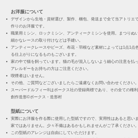
お洋服について
デザインから生地・資材選び、製作、梱包、発送まで全て当アトリエ
作りのお洋服です。
職業用ミシン、ロックミシン、アンティークミシンを使用。まつりぬ
細かなレースの取り付けなどは手縫い。
アンティークレースやビーズ、布花・羽根など素材によっては1点1点
る仕上がりになるものもございます。
家の中で猫を飼っています。猫の毛が混入しないよう細心の注意を払
アレルギーをお持ちの方はご注意ください。
喫煙者はいません。
その他、ご質問などございましたらご遠慮なくお問い合わせください
スーパードルフィー®︎はボークス社の登録商標であり、その全ての権
創作造形©︎ボークス・造形村
型紙について
実際にお洋服を作る際に使用した型紙ですので、実用性はあると思い
家ではありません。少々不備はあるかもしれませんがご了承ください
この型紙のアレンジは自由にしていただけます。