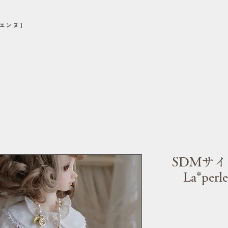
シエンヌ］
SDMサ
La*pe