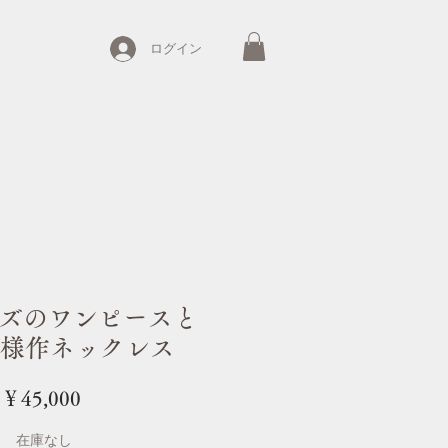
ログイン
イズのワンピースと
rle様作ネックレス
価
￥45,000
格
在庫なし