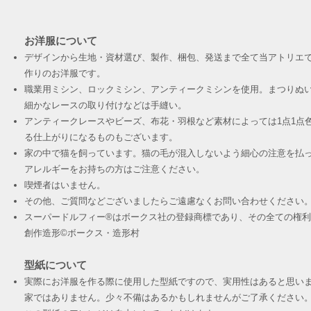
お洋服について
デザインから生地・資材選び、製作、梱包、発送まで全て当アトリエ
作りのお洋服です。
職業用ミシン、ロックミシン、アンティークミシンを使用。まつりぬ
細かなレースの取り付けなどは手縫い。
アンティークレースやビーズ、布花・羽根など素材によっては1点1点
る仕上がりになるものもございます。
家の中で猫を飼っています。猫の毛が混入しないよう細心の注意を払
アレルギーをお持ちの方はご注意ください。
喫煙者はいません。
その他、ご質問などございましたらご遠慮なくお問い合わせください
スーパードルフィー®︎はボークス社の登録商標であり、その全ての権
創作造形©︎ボークス・造形村
型紙について
実際にお洋服を作る際に使用した型紙ですので、実用性はあると思い
家ではありません。少々不備はあるかもしれませんがご了承ください