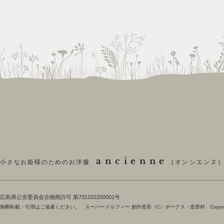
ancienne
小さなお姫様のためのお洋服
［オンシエンヌ
​広島県公安委員会古物商許可 第731102200001号
無断転載・引用はご遠慮ください。 スーパードルフィー 創作造形（C）ボークス・造形村 Copyright 