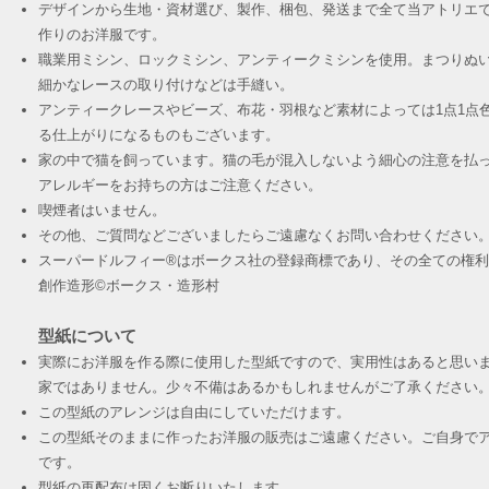
デザインから生地・資材選び、製作、梱包、発送まで全て当アトリエ
作りのお洋服です。
職業用ミシン、ロックミシン、アンティークミシンを使用。まつりぬ
細かなレースの取り付けなどは手縫い。
アンティークレースやビーズ、布花・羽根など素材によっては1点1点
る仕上がりになるものもございます。
家の中で猫を飼っています。猫の毛が混入しないよう細心の注意を払
アレルギーをお持ちの方はご注意ください。
喫煙者はいません。
その他、ご質問などございましたらご遠慮なくお問い合わせください
スーパードルフィー®︎はボークス社の登録商標であり、その全ての権
創作造形©︎ボークス・造形村
型紙について
実際にお洋服を作る際に使用した型紙ですので、実用性はあると思い
家ではありません。少々不備はあるかもしれませんがご了承ください
この型紙のアレンジは自由にしていただけます。
この型紙そのままに作ったお洋服の販売はご遠慮ください。ご自身でア
です。
​型紙の再配布は固くお断りいたします。