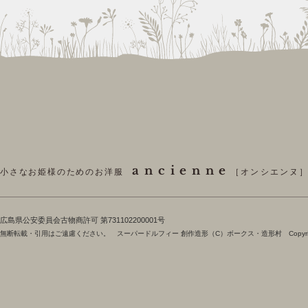
ancienne
小さなお姫様のためのお洋服
［オンシエンヌ
​広島県公安委員会古物商許可 第731102200001号
無断転載・引用はご遠慮ください。 スーパードルフィー 創作造形（C）ボークス・造形村 Copyright 