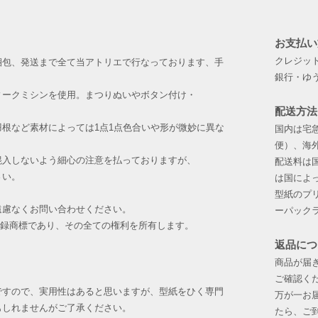
お支払い
​クレジッ
梱包、発送まで全て当アトリエで行なっております、手
銀行・ゆ
ィークミシンを使用。まつりぬいやボタン付け・
配送方法
。
根など素材によっては1点1点色合いや形が微妙に異な
国内は宅
便）、海
混入しないよう細心の注意を払っておりますが、
配送料は
さい。
は国によ
​型紙の
遠慮なくお問い合わせください。
ーパック
登録商標であり、その全ての権利を所有します。
返品につ
商品が届
ご確認く
ですので、実用性はあると思いますが、型紙をひく専門
万が一お
もしれませんがご了承ください。
たら、ご