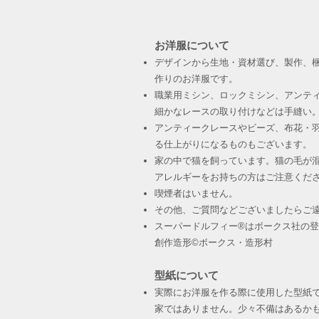
お洋服について
デザインから生地・資材選び、製作、
作りのお洋服です。
職業用ミシン、ロックミシン、アンテ
細かなレースの取り付けなどは手縫い
アンティークレースやビーズ、布花・羽
る仕上がりになるものもございます。
家の中で猫を飼っています。猫の毛が
アレルギーをお持ちの方はご注意くだ
喫煙者はいません。
その他、ご質問などございましたらご
スーパードルフィー®︎はボークス社の
創作造形©︎ボークス・造形村
型紙について
実際にお洋服を作る際に使用した型紙
家ではありません。少々不備はあるか