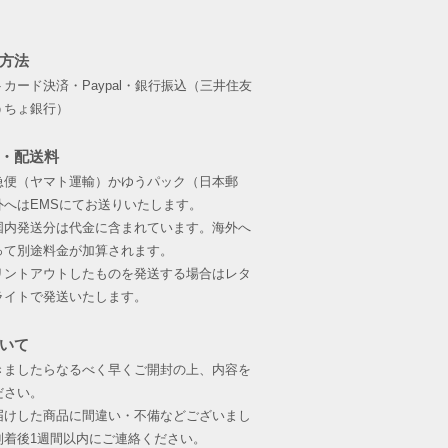
方法
トカード決済・Paypal・銀行振込（三井住友
うちょ銀行）
・配送料
急便（ヤマト運輸）か
ゆうパック（日本郵
外へはEMSにてお送りいたします。
国内発送分は代金に含まれています。海外へ
って別途料金が加算されます。
プリントアウトしたものを発送する場合はレタ
ライトで発送いたします。
いて
きましたらなるべく早くご開封の上、内容を
ださい。
届けした商品に間違い・不備などございまし
到着後1週間以内にご連絡ください。