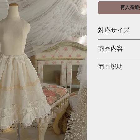
再入荷通
対応サイズ
SD・SD13・SDGr.
商品内容
SDM・MDD
など
ペチコート単品です
スカート丈：約20cm
商品説明
※撮影用マネキン・
生地は柔らかなシル
80%）。
色はアイボリーです
リバーレース・共布
います。
一部のリバーレース
す。
ウエストはゴムです
SDで膝丈、SDMで
なります。