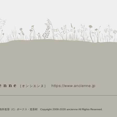
enne
https://www.ancienne.jp
［オンシエンヌ］
（C）ボークス・造形村 Copyright 2006-2026
ancienne All Rights Reserved.