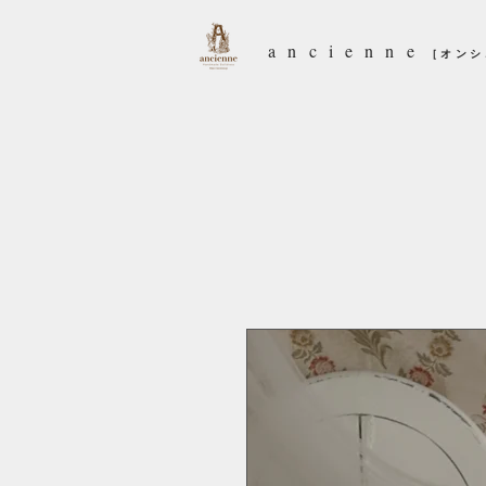
ancienne
［オン