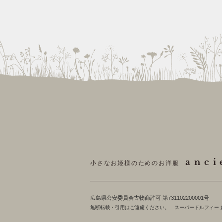
anci
小さなお姫様のためのお洋服
​広島県公安委員会古物商許可 第731102200001号
無断転載・引用はご遠慮ください。 スーパードルフィー 創作造形