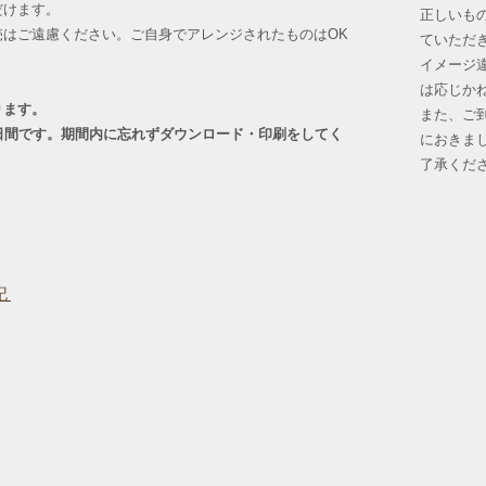
だけます。
正しいも
売はご遠慮ください。ご自身でアレンジされたものはOK
ていただ
イメージ
。
は応じか
ります。
また、ご
日間です。期間内に忘れずダウンロード・印刷をしてく
におきま
了承くだ
記