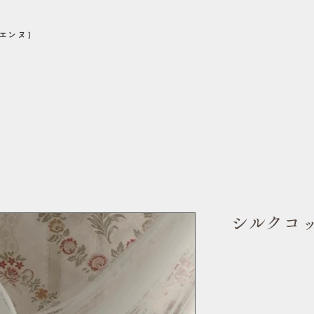
シエンヌ］
シルクコ