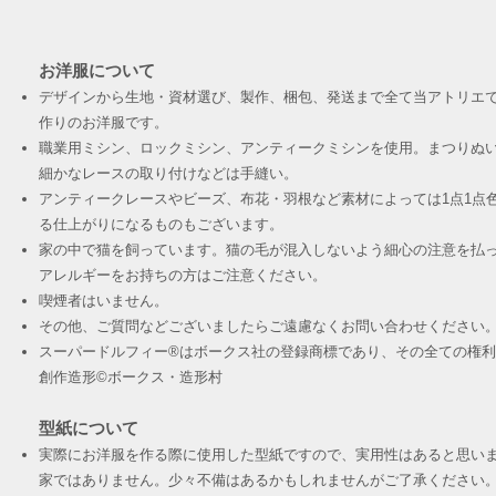
お洋服について
デザインから生地・資材選び、製作、梱包、発送まで全て当アトリエ
作りのお洋服です。
職業用ミシン、ロックミシン、アンティークミシンを使用。まつりぬ
細かなレースの取り付けなどは手縫い。
アンティークレースやビーズ、布花・羽根など素材によっては1点1点
る仕上がりになるものもございます。
家の中で猫を飼っています。猫の毛が混入しないよう細心の注意を払
アレルギーをお持ちの方はご注意ください。
喫煙者はいません。
その他、ご質問などございましたらご遠慮なくお問い合わせください
スーパードルフィー®︎はボークス社の登録商標であり、その全ての権
創作造形©︎ボークス・造形村
型紙について
実際にお洋服を作る際に使用した型紙ですので、実用性はあると思い
家ではありません。少々不備はあるかもしれませんがご了承ください