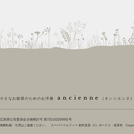
ancienne
小さなお姫様のためのお洋服
［オンシエンヌ
​広島県公安委員会古物商許可 第731102200001号
無断転載・引用はご遠慮ください。 スーパードルフィー 創作造形（C）ボークス・造形村 Copyright 