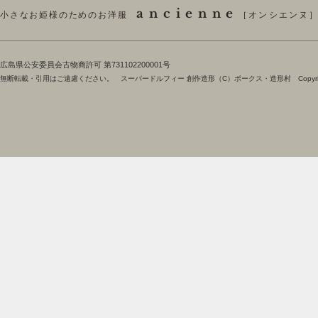
ancienne
小さなお姫様のためのお洋服
［オンシエンヌ
​広島県公安委員会古物商許可 第731102200001号
無断転載・引用はご遠慮ください。 スーパードルフィー 創作造形（C）ボークス・造形村 Copyright 