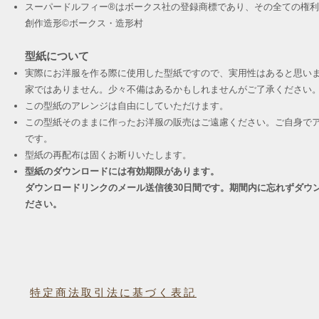
スーパードルフィー®︎はボークス社の登録商標であり、その全ての権
創作造形©︎ボークス・造形村
型紙について
実際にお洋服を作る際に使用した型紙ですので、実用性はあると思い
家ではありません。少々不備はあるかもしれませんがご了承ください
この型紙のアレンジは自由にしていただけます。
この型紙そのままに作ったお洋服の販売はご遠慮ください。ご自身でア
です。
​型紙の再配布は固くお断りいたします。
型紙のダウンロードには有効期限があります。
ダウンロードリンクのメール送信後30日間です。期間内に忘れずダウ
ださい。
特定商法取引法に基づく表記