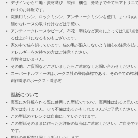
デザインから生地・資材選び、製作、梱包、発送まで全て当アトリエ
作りのお洋服です。
職業用ミシン、ロックミシン、アンティークミシンを使用。まつりぬ
細かなレースの取り付けなどは手縫い。
アンティークレースやビーズ、布花・羽根など素材によっては1点1点
る仕上がりになるものもございます。
家の中で猫を飼っています。猫の毛が混入しないよう細心の注意を払
アレルギーをお持ちの方はご注意ください。
喫煙者はいません。
その他、ご質問などございましたらご遠慮なくお問い合わせください
スーパードルフィー®︎はボークス社の登録商標であり、その全ての権
創作造形©︎ボークス・造形村
型紙について
実際にお洋服を作る際に使用した型紙ですので、実用性はあると思い
家ではありません。少々不備はあるかもしれませんがご了承ください
この型紙のアレンジは自由にしていただけます。
この型紙そのままに作ったお洋服の販売はご遠慮ください。ご自身でア
です。
​型紙の再配布は固くお断りいたします。