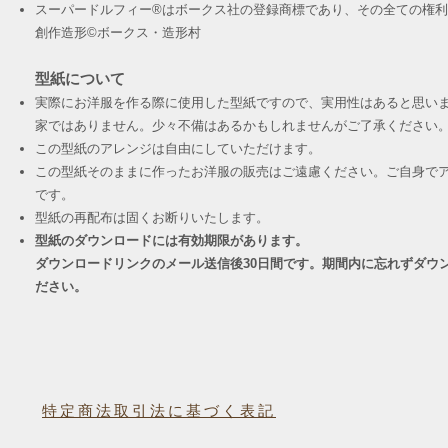
スーパードルフィー®︎はボークス社の登録商標であり、その全ての権
創作造形©︎ボークス・造形村
型紙について
実際にお洋服を作る際に使用した型紙ですので、実用性はあると思い
家ではありません。少々不備はあるかもしれませんがご了承ください
この型紙のアレンジは自由にしていただけます。
この型紙そのままに作ったお洋服の販売はご遠慮ください。ご自身でア
です。
​型紙の再配布は固くお断りいたします。
型紙のダウンロードには有効期限があります。
ダウンロードリンクのメール送信後30日間です。期間内に忘れずダウ
ださい。
特定商法取引法に基づく表記