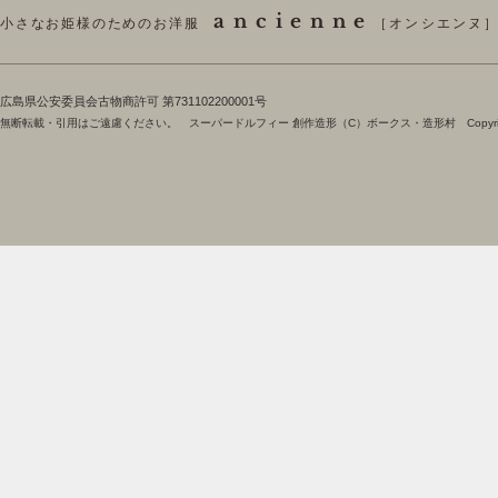
ancienne
小さなお姫様のためのお洋服
［オンシエンヌ
​広島県公安委員会古物商許可 第731102200001号
無断転載・引用はご遠慮ください。 スーパードルフィー 創作造形（C）ボークス・造形村 Copyright 