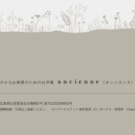
ancienne
小さなお姫様のためのお洋服
［オンシエンヌ
​広島県公安委員会古物商許可 第731102200001号
無断転載・引用はご遠慮ください。 スーパードルフィー 創作造形（C）ボークス・造形村 Copyright 