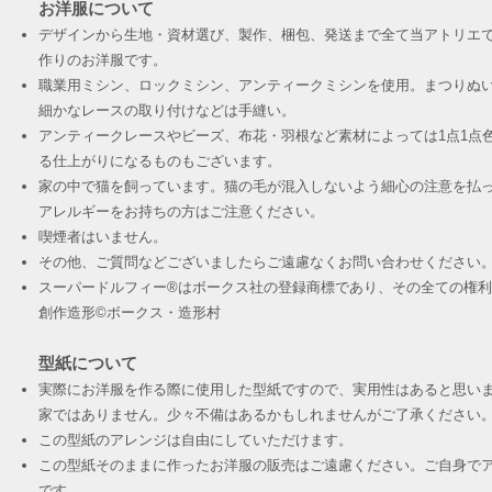
お洋服について
デザインから生地・資材選び、製作、梱包、発送まで全て当アトリエ
作りのお洋服です。
職業用ミシン、ロックミシン、アンティークミシンを使用。まつりぬ
細かなレースの取り付けなどは手縫い。
アンティークレースやビーズ、布花・羽根など素材によっては1点1点
る仕上がりになるものもございます。
家の中で猫を飼っています。猫の毛が混入しないよう細心の注意を払
アレルギーをお持ちの方はご注意ください。
喫煙者はいません。
その他、ご質問などございましたらご遠慮なくお問い合わせください
スーパードルフィー®︎はボークス社の登録商標であり、その全ての権
創作造形©︎ボークス・造形村
型紙について
実際にお洋服を作る際に使用した型紙ですので、実用性はあると思い
家ではありません。少々不備はあるかもしれませんがご了承ください
この型紙のアレンジは自由にしていただけます。
この型紙そのままに作ったお洋服の販売はご遠慮ください。ご自身でア
です。