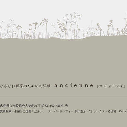
ancienne
小さなお姫様のためのお洋服
［オンシエンヌ
​広島県公安委員会古物商許可 第731102200001号
無断転載・引用はご遠慮ください。 スーパードルフィー 創作造形（C）ボークス・造形村 Copyright 