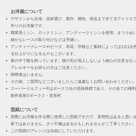
お洋服について
デザインから生地・資材選び、製作、梱包、発送まで全て当アトリエ
作りのお洋服です。
職業用ミシン、ロックミシン、アンティークミシンを使用。まつりぬ
細かなレースの取り付けなどは手縫い。
アンティークレースやビーズ、布花・羽根など素材によっては1点1点
る仕上がりになるものもございます。
家の中で猫を飼っています。猫の毛が混入しないよう細心の注意を払
アレルギーをお持ちの方はご注意ください。
喫煙者はいません。
その他、ご質問などございましたらご遠慮なくお問い合わせください
スーパードルフィー®︎はボークス社の登録商標であり、その全ての権
創作造形©︎ボークス・造形村
型紙について
実際にお洋服を作る際に使用した型紙ですので、実用性はあると思い
家ではありません。少々不備はあるかもしれませんがご了承ください
この型紙のアレンジは自由にしていただけます。