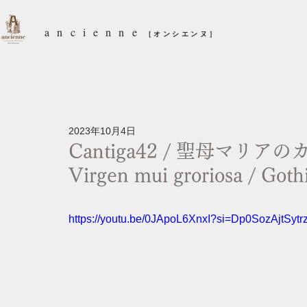
ancienne
［オンシエンヌ］
2023年10月4日
Cantiga42 / 聖母マリア
Virgen mui groriosa / Goth
https://youtu.be/0JApoL6XnxI?si=Dp0SozAjtSyt