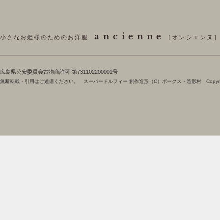
ancienne
小さなお姫様のためのお洋服
［オンシエンヌ
​広島県公安委員会古物商許可 第731102200001号
無断転載・引用はご遠慮ください。 スーパードルフィー 創作造形（C）ボークス・造形村 Copyright 