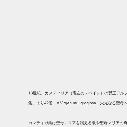
13世紀、カスティリア（現在のスペイン）の賢王アル
集」より42番「A Virgen mui grogiosa（栄
カンティガ集は聖母マリアを讃える歌や聖母マリアの奇