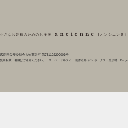
ancienne
小さなお姫様のためのお洋服
［オンシエンヌ
​広島県公安委員会古物商許可 第731102200001号
無断転載・引用はご遠慮ください。 スーパードルフィー 創作造形（C）ボークス・造形村 Copyright 