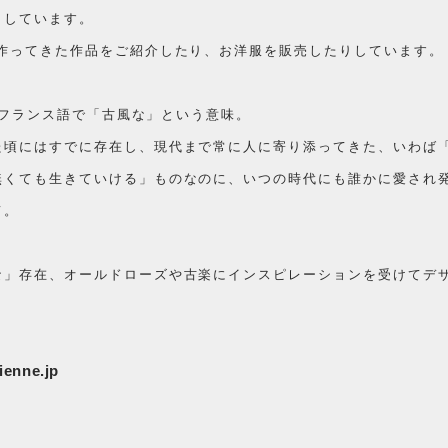
りしています。
が作ってきた作品をご紹介したり、お洋服を販売したりしています。
は、フランス語で「古風な」という意味。
た頃にはすでに存在し、現代まで常に人に寄り添ってきた、いわば
無くても生きていける」ものなのに、いつの時代にも誰かに愛され
て。
。
な」存在、オールドローズや古楽にインスピレーションを受けてデ
ienne.jp