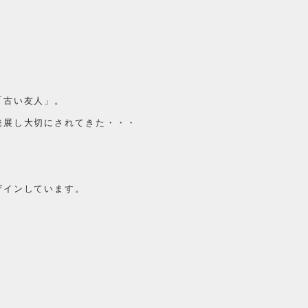
「古い友人」。
発展し大切にされてきた・・・
ザインしています。